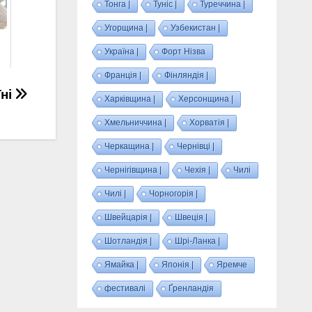
Тонга |
Туніс |
Туреччина |
Угорщина |
Узбекистан |
Україна |
Форт Нізва
Франція |
Фінляндія |
їні
Харківщина |
Херсонщина |
Хмельниччина |
Хорватія |
Черкащина |
Чернівці |
Чернігівщина |
Чехія |
Чилі
Чилі |
Чорногорія |
Швейцарія |
Швеція |
Шотландія |
Шрі-Ланка |
Ямайка |
Японія |
Яремче
фестивалі
Ґренландія