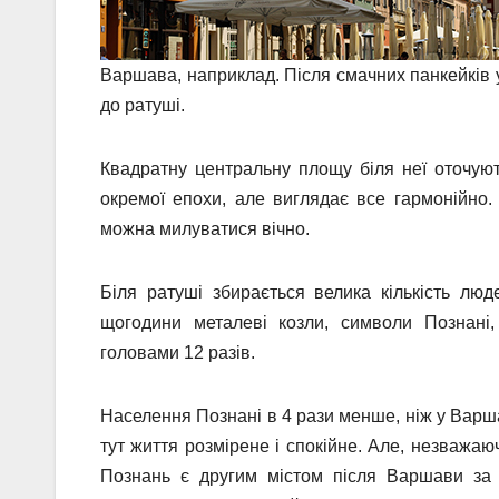
Варшава, наприклад. Після смачних панкейків у ка
до ратуші.
Квадратну центральну площу біля неї оточуют
окремої епохи, але виглядає все гармонійно.
можна милуватися вічно.
Біля ратуші збирається велика кількість люд
щогодини металеві козли, символи Познані,
головами 12 разів.
Населення Познані в 4 рази менше, ніж у Варша
тут життя розмірене і спокійне. Але, незважаю
Познань є другим містом після Варшави за