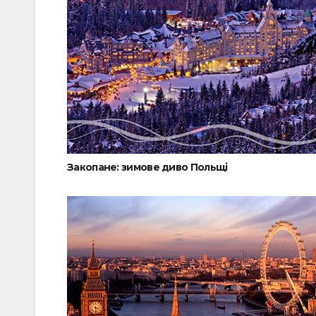
Закопане: зимове диво Польщі