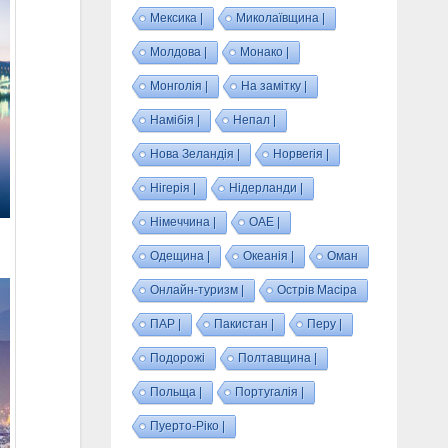
Мексика |
Миколаївщина |
Молдова |
Монако |
Монголія |
На замітку |
Намібія |
Непал |
Нова Зеландія |
Норвегія |
Нігерія |
Нідерланди |
Німеччина |
ОАЕ |
Одещина |
Океанія |
Оман
Онлайн-туризм |
Острів Масіра
ПАР |
Пакистан |
Перу |
Подорожі
Полтавщина |
Польща |
Португалія |
Пуерто-Ріко |