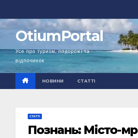
Перейти
до
вмісту
OtiumPortal
Усе про туризм, подорожі та
відпочинок
НОВИНИ
СТАТТІ
СТАТТІ
Познань: Місто-мр