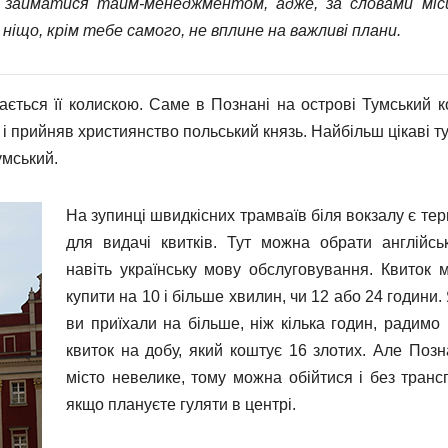
я займатися тайм-менеджментом, адже, за словами міс
ніщо, крім тебе самого, не вплине на важливі плани.
ається її колискою. Саме в Познані на острові Тумський к
і прийняв християнство польський князь. Найбільш цікаві т
умський.
На зупинці швидкісних трамваїв біля вокзалу є те
для видачі квитків. Тут можна обрати англійськ
навіть українську мову обслуговування. Квиток 
купити на 10 і більше хвилин, чи 12 або 24 години
ви приїхали на більше, ніж кілька годин, радимо 
квиток на добу, який коштує 16 злотих. Але Позн
місто невелике, тому можна обійтися і без трансп
якщо плануєте гуляти в центрі.