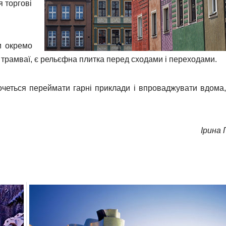
я торгові
и окремо
 в трамваї, є рельєфна плитка перед сходами і переходами.
очеться переймати гарні приклади і впроваджувати вдома,
Ірина 