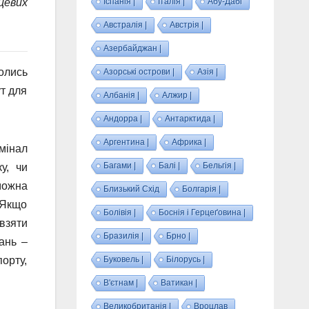
Іспанія |
Італія |
Абу-Дабі
цевих
Австралія |
Австрія |
Азербайджан |
олись
Азорські острови |
Азія |
ут для
Албанія |
Алжир |
Андорра |
Антарктида |
Аргентина |
Африка |
рмінал
Багами |
Балі |
Бельгія |
у, чи
можна
Близький Схід
Болгарія |
. Якщо
Болівія |
Боснія і Герцеґовина |
взяти
Бразилія |
Брно |
ань –
Буковель |
Білорусь |
орту,
В'єтнам |
Ватикан |
Великобританія |
Вроцлав