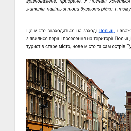
врівноважене, прибране. У Познані хочетьс
жителів, навіть затори бувають рідко, а тому 
Це місто знаходиться на заході
Польщі
і вваж
з’явилися перші поселення на території Польщі 
туристів старе місто, нове місто та сам острів Т