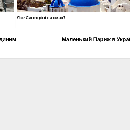
Яке Санторіні на смак?
єдиним
Маленький Париж в Укра