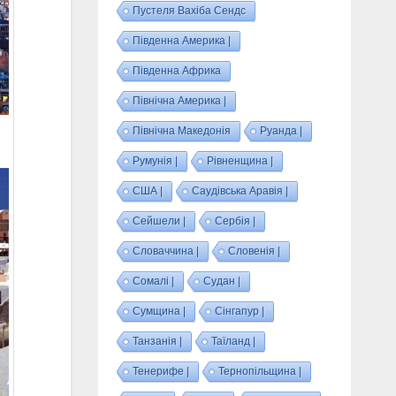
Пустеля Вахіба Сендс
Південна Америка |
Південна Африка
Північна Америка |
Північна Македонія
Руанда |
Румунія |
Рівненщина |
США |
Саудівська Аравія |
Сейшели |
Сербія |
Словаччина |
Словенія |
Сомалі |
Судан |
Сумщина |
Сінгапур |
Танзанія |
Таїланд |
Тенерифе |
Тернопільщина |