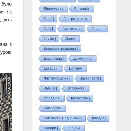
 було
Вінниччина |
Вірменія |
и, як
Гаваї |
Гастротуризм |
 ідіть
Гаїті |
Гватемала |
Греція |
Грузія |
Данія |
ана з
Дніпропетровщина |
турою
Домінікана |
Донеччина |
Еквадор |
Естонія |
Житомирщина |
Закарпаття |
Замбія |
Запоріжжя |
Йорданія |
Казахстан |
Камбоджа |
Кам’янець Подільський
Канада |
Канари |
Кариби |