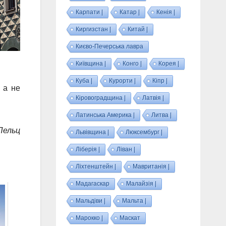
Карпати |
Катар |
Кенія |
Киргизстан |
Китай |
Києво-Печерська лавра
Київщина |
Конго |
Корея |
Куба |
Курорти |
Кіпр |
 а не
Кіровоградщина |
Латвія |
Латинська Америка |
Литва |
Пельц
Львівщина |
Люксембург |
Ліберія |
Ліван |
Ліхтенштейн |
Мавританія |
Мадагаскар
Малайзія |
Мальдіви |
Мальта |
Марокко |
Маскат