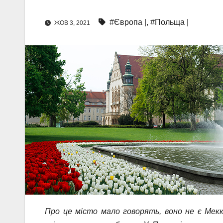
#Європа |
,
#Польща |
ЖОВ 3, 2021
Про це місто мало говорять, воно не є Мекко