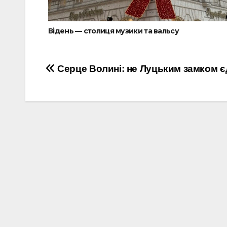
Відень — столиця музики та вальсу
Навігація
Серце Волині: не Луцьким замком 
записів