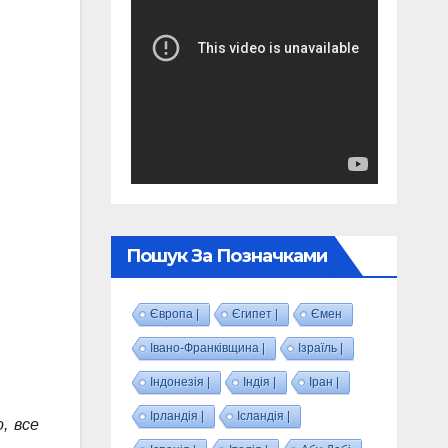
Пошук За Позначками
Європа |
Єгипет |
Ємен
Івано-Франківщина |
Ізраїль |
Індонезія |
Індія |
Іран |
Ірландія |
Ісландія |
, все