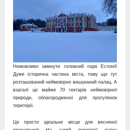
Неможливо оминути головний парк Естонії!
Дуже історична частина міста, тому що тут
розташований неймовірно вишуканий палац. А
взагалі це майже 70 гектарів неймовірної
природи, облагородженої для прогулянок
території.
Це просто ідеальне місце для весняної
прогулянки! На самій території парку