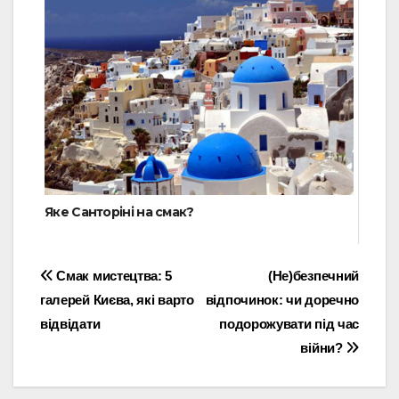
Яке Санторіні на смак?
Навігація
Смак мистецтва: 5
(Не)безпечний
галерей Києва, які варто
відпочинок: чи доречно
записів
відвідати
подорожувати під час
війни?