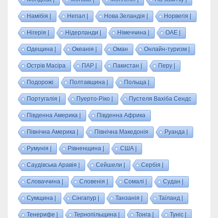
Намібія |
Непал |
Нова Зеландія |
Норвегія |
Нігерія |
Нідерланди |
Німеччина |
ОАЕ |
Одещина |
Океанія |
Оман
Онлайн-туризм |
Острів Масіра
ПАР |
Пакистан |
Перу |
Подорожі
Полтавщина |
Польща |
Португалія |
Пуерто-Ріко |
Пустеля Вахіба Сендс
Південна Америка |
Південна Африка
Північна Америка |
Північна Македонія
Руанда |
Румунія |
Рівненщина |
США |
Саудівська Аравія |
Сейшели |
Сербія |
Словаччина |
Словенія |
Сомалі |
Судан |
Сумщина |
Сінгапур |
Танзанія |
Таїланд |
Тенерифе |
Тернопільщина |
Тонга |
Туніс |