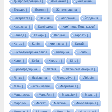
Дніпропетровщина |
Домінікана |
Донеччина |
Еквадор |
Естонія |
Житомирщина |
Закарпаття |
Замбія |
Запоріжжя |
Йорданія |
Казахстан |
Камбоджа |
Кам’янець Подільський
Канада |
Канари |
Кариби |
Карпати |
Катар |
Кенія |
Киргизстан |
Китай |
Києво-Печерська лавра
Київщина |
Конго |
Корея |
Куба |
Курорти |
Кіпр |
Кіровоградщина |
Латвія |
Латинська Америка |
Литва |
Львівщина |
Люксембург |
Ліберія |
Ліван |
Ліхтенштейн |
Мавританія |
Мадагаскар
Малайзія |
Мальдіви |
Мальта |
Марокко |
Маскат
Мексика |
Миколаївщина |
Молдова |
Монако |
Монголія |
На замітку |