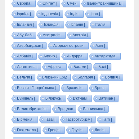
Європа |
Єгипет |
Ємен
Івано-Франківщина |
Ізраїль |
Індонезія |
Індія |
Іран |
Ірландія |
Ісландія |
Іспанія |
Італія |
Абу-Дабі
Австралія |
Австрія |
Азербайджан |
Азорські острови |
Азія |
Албанія |
Алжир |
Андорра |
Антарктида |
Аргентина |
Африка |
Багами |
Балі |
Бельгія |
Близький Схід
Болгарія |
Болівія |
Боснія і Герцеґовина |
Бразилія |
Брно |
Буковель |
Білорусь |
В'єтнам |
Ватикан |
Великобританія |
Вроцлав
Вінниччина |
Вірменія |
Гаваї |
Гастротуризм |
Гаїті |
Гватемала |
Греція |
Грузія |
Данія |