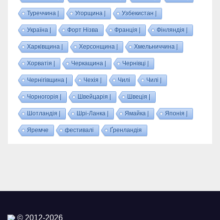
Туреччина |
Угорщина |
Узбекистан |
Україна |
Форт Нізва
Франція |
Фінляндія |
Харківщина |
Херсонщина |
Хмельниччина |
Хорватія |
Черкащина |
Чернівці |
Чернігівщина |
Чехія |
Чилі
Чилі |
Чорногорія |
Швейцарія |
Швеція |
Шотландія |
Шрі-Ланка |
Ямайка |
Японія |
Яремче
фестивалі
Ґренландія
© 2012-2026