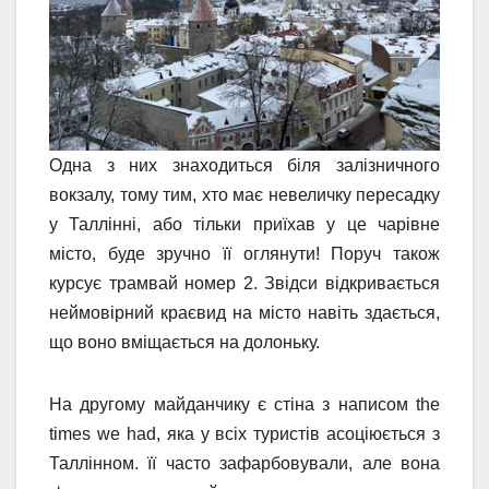
Одна з них знаходиться біля залізничного
вокзалу, тому тим, хто має невеличку пересадку
у Таллінні, або тільки приїхав у це чарівне
місто, буде зручно її оглянути! Поруч також
курсує трамвай номер 2. Звідси відкривається
неймовірний краєвид на місто навіть здається,
що воно вміщається на долоньку.
На другому майданчику є стіна з написом the
times we had, яка у всіх туристів асоціюється з
Таллінном. її часто зафарбовували, але вона