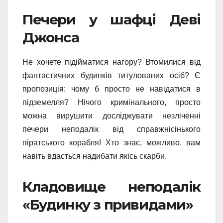
Печери у шафці Деві
Джонса
Не хочете підійматися нагору? Втомилися від
фантастичних будинків титулованих осіб? Є
пропозиція: чому б просто не навідатися в
підземелля? Нічого кримінального, просто
можна вирушити досліджувати незліченні
печери неподалік від справжнісінького
піратського корабля! Хто знає, можливо, вам
навіть вдасться надибати якісь скарби.
Кладовище неподалік
«Будинку з привидами»