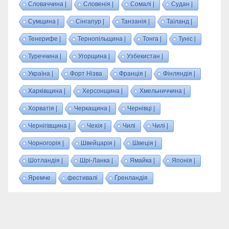
Словаччина |
Словенія |
Сомалі |
Судан |
Сумщина |
Сінгапур |
Танзанія |
Таїланд |
Тенерифе |
Тернопільщина |
Тонга |
Туніс |
Туреччина |
Угорщина |
Узбекистан |
Україна |
Форт Нізва
Франція |
Фінляндія |
Харківщина |
Херсонщина |
Хмельниччина |
Хорватія |
Черкащина |
Чернівці |
Чернігівщина |
Чехія |
Чилі
Чилі |
Чорногорія |
Швейцарія |
Швеція |
Шотландія |
Шрі-Ланка |
Ямайка |
Японія |
Яремче
фестивалі
Ґренландія