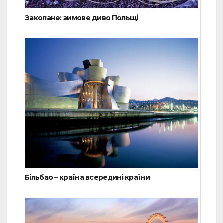
Закопане: зимове диво Польщі
Більбао – країна всередині країни