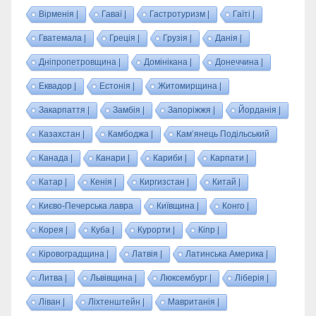
Вірменія |
Гаваї |
Гастротуризм |
Гаїті |
Гватемала |
Греція |
Грузія |
Данія |
Дніпропетровщина |
Домінікана |
Донеччина |
Еквадор |
Естонія |
Житомирщина |
Закарпаття |
Замбія |
Запоріжжя |
Йорданія |
Казахстан |
Камбоджа |
Кам’янець Подільський
Канада |
Канари |
Кариби |
Карпати |
Катар |
Кенія |
Киргизстан |
Китай |
Києво-Печерська лавра
Київщина |
Конго |
Корея |
Куба |
Курорти |
Кіпр |
Кіровоградщина |
Латвія |
Латинська Америка |
Литва |
Львівщина |
Люксембург |
Ліберія |
Ліван |
Ліхтенштейн |
Мавританія |