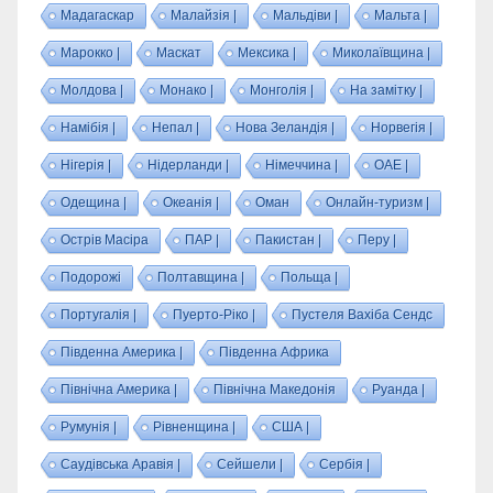
Мадагаскар
Малайзія |
Мальдіви |
Мальта |
Марокко |
Маскат
Мексика |
Миколаївщина |
Молдова |
Монако |
Монголія |
На замітку |
Намібія |
Непал |
Нова Зеландія |
Норвегія |
Нігерія |
Нідерланди |
Німеччина |
ОАЕ |
Одещина |
Океанія |
Оман
Онлайн-туризм |
Острів Масіра
ПАР |
Пакистан |
Перу |
Подорожі
Полтавщина |
Польща |
Португалія |
Пуерто-Ріко |
Пустеля Вахіба Сендс
Південна Америка |
Південна Африка
Північна Америка |
Північна Македонія
Руанда |
Румунія |
Рівненщина |
США |
Саудівська Аравія |
Сейшели |
Сербія |