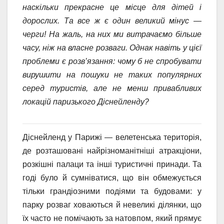
наскільки прекрасне це місце для дітей і
дорослих. Та все ж є один великий мінус —
черги! На жаль, на них ми витрачаємо більше
часу, ніж на власне розваги. Однак навіть у цієї
проблеми є розв’язання: чому б не спробувати
вирушити на пошуки не таких популярних
серед туристів, але не менш привабливих
локацій паризького Діснейленду?
Діснейленд у Парижі — велетенська територія,
де розташовані найрізноманітніші атракціони,
розкішні палаци та інші туристичні принади. Та
годі було й сумніватися, що він обмежується
тільки грандіозними подіями та будовами: у
парку розваг ховаються й невеликі ділянки, що
їх часто не помічають за натовпом, який прямує