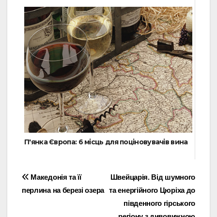
П'янка Європа: 6 місць для поціновувачів вина
Навігація
Македонія та її
Швейцарія. Від шумного
перлина на березі озера
та енергійного Цюріха до
записів
південного гірського
регіону з дивовижною