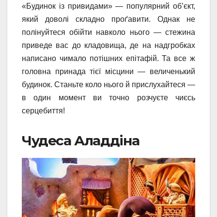
«Будинок із привидами» — популярний об’єкт,
який доволі складно проґавити. Однак не
полінуйтеся обійти навколо нього — стежина
приведе вас до кладовища, де на надгробках
написано чимало потішних епітафій. Та все ж
головна принада тієї місцини — величенький
будинок. Станьте коло нього й прислухайтеся —
в один момент ви точно розчуєте чиєсь
серцебиття!
Чудеса Аладдіна