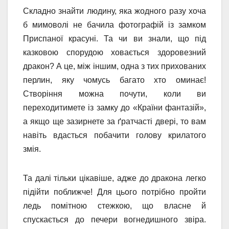
Складно знайти людину, яка жодного разу хоча
б мимоволі не бачила фотографій із замком
Приспаної красуні. Та чи ви знали, що під
казковою спорудою ховається здоровезний
дракон? А це, між іншим, одна з тих прихованих
перлин, яку чомусь багато хто оминає!
Створіння можна почути, коли ви
переходитимете із замку до «Країни фантазій»,
а якщо ще зазирнете за ґратчасті двері, то вам
навіть вдасться побачити голову крилатого
змія.
Та далі тільки цікавіше, адже до дракона легко
підійти поближче! Для цього потрібно пройти
ледь помітною стежкою, що власне й
спускається до печери вогнедишного звіра.