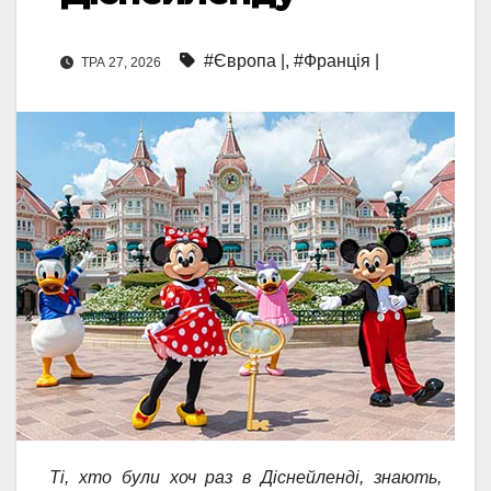
#Європа |
,
#Франція |
ТРА 27, 2026
Ті, хто були хоч раз в Діснейленді, знають,