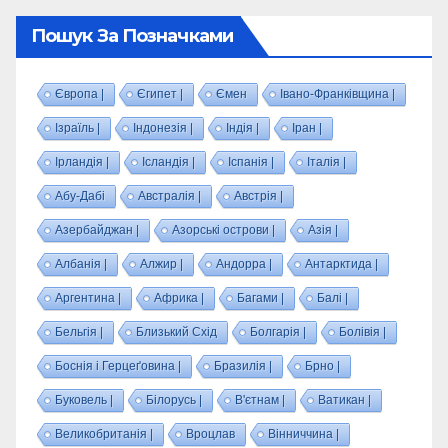
Пошук За Позначками
Європа |
Єгипет |
Ємен
Івано-Франківщина |
Ізраїль |
Індонезія |
Індія |
Іран |
Ірландія |
Ісландія |
Іспанія |
Італія |
Абу-Дабі
Австралія |
Австрія |
Азербайджан |
Азорські острови |
Азія |
Албанія |
Алжир |
Андорра |
Антарктида |
Аргентина |
Африка |
Багами |
Балі |
Бельгія |
Близький Схід
Болгарія |
Болівія |
Боснія і Герцеґовина |
Бразилія |
Брно |
Буковель |
Білорусь |
В'єтнам |
Ватикан |
Великобританія |
Вроцлав
Вінниччина |