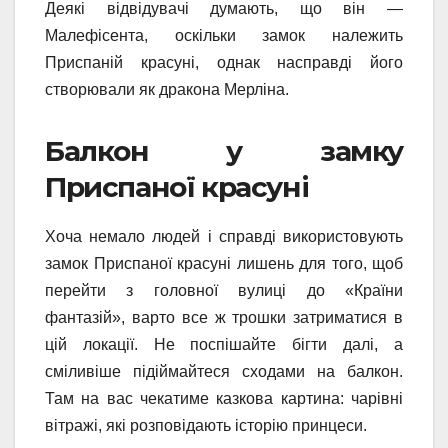
Деякі відвідувачі думають, що він —
Малефісента, оскільки замок належить
Приспаній красуні, однак насправді його
створювали як дракона Мерліна.
Балкон у замку
Приспаної красуні
Хоча немало людей і справді використовують
замок Приспаної красуні лишень для того, щоб
перейти з головної вулиці до «Країни
фантазій», варто все ж трошки затриматися в
цій локації. Не поспішайте бігти далі, а
сміливіше підіймайтеся сходами на балкон.
Там на вас чекатиме казкова картина: чарівні
вітражі, які розповідають історію принцеси.