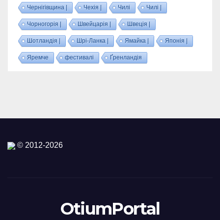
Чернігівщина |
Чехія |
Чилі
Чилі |
Чорногорія |
Швейцарія |
Швеція |
Шотландія |
Шрі-Ланка |
Ямайка |
Японія |
Яремче
фестивалі
Ґренландія
© 2012-2026
OtiumPortal