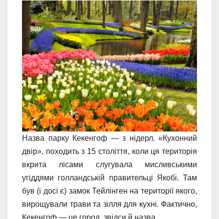
Назва парку Кекенгоф — з нідерл. «Кухонний
двір», походить з 15 століття, коли ця територія
вкрита лісами слугувала мисливськими
угіддями голландській правительці Якобі. Там
був (і досі є) замок Тейлінген на території якого,
вирощували трави та зілля для кухні. Фактично,
Кекенгоф — це город, звідси й назва.