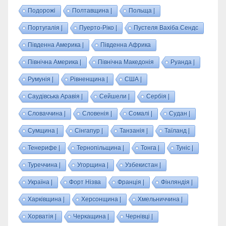
Подорожі
Полтавщина |
Польща |
Португалія |
Пуерто-Ріко |
Пустеля Вахіба Сендс
Південна Америка |
Південна Африка
Північна Америка |
Північна Македонія
Руанда |
Румунія |
Рівненщина |
США |
Саудівська Аравія |
Сейшели |
Сербія |
Словаччина |
Словенія |
Сомалі |
Судан |
Сумщина |
Сінгапур |
Танзанія |
Таїланд |
Тенерифе |
Тернопільщина |
Тонга |
Туніс |
Туреччина |
Угорщина |
Узбекистан |
Україна |
Форт Нізва
Франція |
Фінляндія |
Харківщина |
Херсонщина |
Хмельниччина |
Хорватія |
Черкащина |
Чернівці |