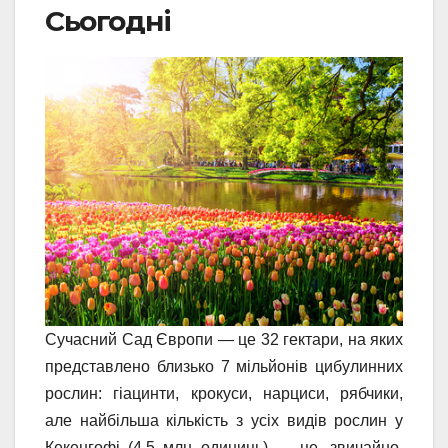
Сьогодні
Сучасний Сад Європи — це 32 гектари, на яких
представлено близько 7 мільйонів цибулинних
рослин: гіацинти, крокуси, нарциси, рябчики,
але найбільша кількість з усіх видів рослин у
Кекенгофі (4,5 млн одиниць) — це, звичайно,