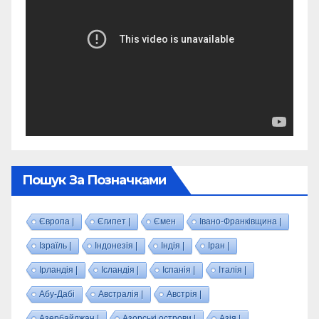
Пошук За Позначками
Європа |
Єгипет |
Ємен
Івано-Франківщина |
Ізраїль |
Індонезія |
Індія |
Іран |
Ірландія |
Ісландія |
Іспанія |
Італія |
Абу-Дабі
Австралія |
Австрія |
Азербайджан |
Азорські острови |
Азія |