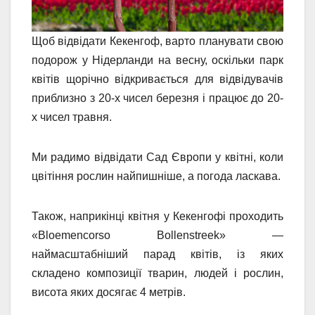
Щоб відвідати Кекенгоф, варто планувати свою
подорож у Нідерланди на весну, оскільки парк
квітів щорічно відкривається для відвідувачів
приблизно з 20-х чисел березня і працює до 20-
х чисел травня.
Ми радимо відвідати Сад Європи у квітні, коли
цвітіння рослин найпишніше, а погода ласкава.
Також, наприкінці квітня у Кекенгофі проходить
«Bloemencorso Bollenstreek» —
наймасштабніший парад квітів, із яких
складено композиції тварин, людей і рослин,
висота яких досягає 4 метрів.