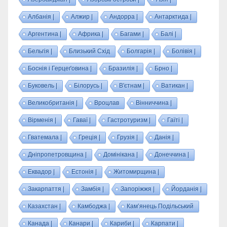
Албанія |
Алжир |
Андорра |
Антарктида |
Аргентина |
Африка |
Багами |
Балі |
Бельгія |
Близький Схід
Болгарія |
Болівія |
Боснія і Герцеґовина |
Бразилія |
Брно |
Буковель |
Білорусь |
В'єтнам |
Ватикан |
Великобританія |
Вроцлав
Вінниччина |
Вірменія |
Гаваї |
Гастротуризм |
Гаїті |
Гватемала |
Греція |
Грузія |
Данія |
Дніпропетровщина |
Домінікана |
Донеччина |
Еквадор |
Естонія |
Житомирщина |
Закарпаття |
Замбія |
Запоріжжя |
Йорданія |
Казахстан |
Камбоджа |
Кам’янець Подільський
Канада |
Канари |
Кариби |
Карпати |