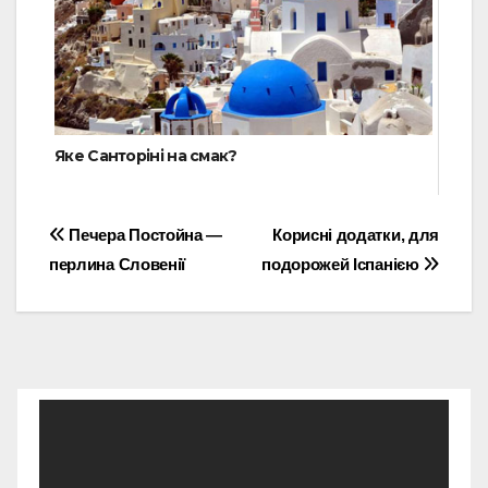
Яке Санторіні на смак?
Навігація
Печера Постойна —
Корисні додатки, для
перлина Словенії
подорожей Іспанією
записів