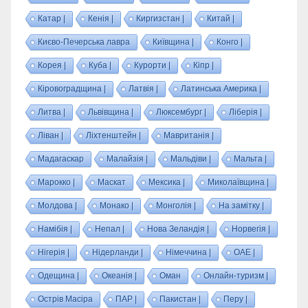
Катар |
Кенія |
Киргизстан |
Китай |
Києво-Печерська лавра
Київщина |
Конго |
Корея |
Куба |
Курорти |
Кіпр |
Кіровоградщина |
Латвія |
Латинська Америка |
Литва |
Львівщина |
Люксембург |
Ліберія |
Ліван |
Ліхтенштейн |
Мавританія |
Мадагаскар
Малайзія |
Мальдіви |
Мальта |
Марокко |
Маскат
Мексика |
Миколаївщина |
Молдова |
Монако |
Монголія |
На замітку |
Намібія |
Непал |
Нова Зеландія |
Норвегія |
Нігерія |
Нідерланди |
Німеччина |
ОАЕ |
Одещина |
Океанія |
Оман
Онлайн-туризм |
Острів Масіра
ПАР |
Пакистан |
Перу |